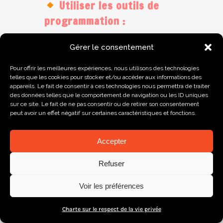
Utiliser les outils de
programmation :
Gérer le consentement
Cela va vous éviter d’avoir à
aller publier chaque jour et
Pour offrir les meilleures expériences, nous utilisons des technologies
garder une logique dans vos
telles que les cookies pour stocker et/ou accéder aux informations des
appareils. Le fait de consentir à ces technologies nous permettra de traiter
publications.
des données telles que le comportement de navigation ou les ID uniques
sur ce site. Le fait de ne pas consentir ou de retirer son consentement
peut avoir un effet négatif sur certaines caractéristiques et fonctions.
Cela vous permet d’être
présents auprès de votre
Accepter
cible, même lorsque vous
êtes en vacances, en marché
Refuser
de créateurs ou que vous avez
un imprévu de dernière
Voir les préférences
minute.
Charte sur le respect de la vie privée