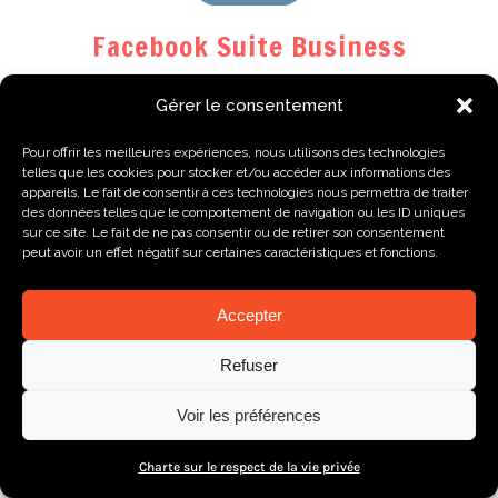
Facebook Suite Business
Gérer le consentement
La Suite Business vous permet de
planifier vos publications sur votre
Pour offrir les meilleures expériences, nous utilisons des technologies
profil professionnel Facebook et sur
telles que les cookies pour stocker et/ou accéder aux informations des
appareils. Le fait de consentir à ces technologies nous permettra de traiter
vos groupes privés. C’est aussi
des données telles que le comportement de navigation ou les ID uniques
l’interface qui vous permet de créer
sur ce site. Le fait de ne pas consentir ou de retirer son consentement
peut avoir un effet négatif sur certaines caractéristiques et fonctions.
des campagnes de publicité pour
booster votre visibilité en tant que
Accepter
marque !
Refuser
Voir les préférences
Charte sur le respect de la vie privée