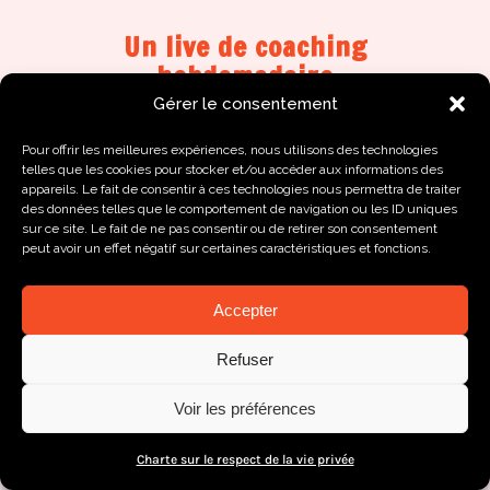
Un live de coaching
hebdomadaire
Gérer le consentement
Il est normal que tu aies des
Pour offrir les meilleures expériences, nous utilisons des technologies
telles que les cookies pour stocker et/ou accéder aux informations des
questions en cours de route ! C’est
appareils. Le fait de consentir à ces technologies nous permettra de traiter
pour cela que
nous te proposons
des données telles que le comportement de navigation ou les ID uniques
sur ce site. Le fait de ne pas consentir ou de retirer son consentement
un live de coaching / semaine en
peut avoir un effet négatif sur certaines caractéristiques et fonctions.
présence de la Coach du module
en cours
. Tu pourras lui faire part de
Accepter
tes doutes et questions, qu’ils soient
techniques, marketing ou
Refuser
émotionnels !
Voir les préférences
Et si tu n’es pas disponible pour le
Charte sur le respect de la vie privée
live ? Tu pourras toujours poser tes