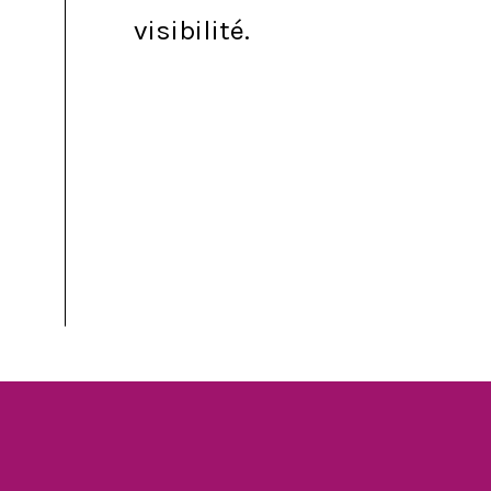
visibilité.
(Notre choix d’éditeur de site pour la
formation : Wix.
Si tu as déjà une boutique en ligne,
tu peux puiser dans nos conseils
pour optimiser et professionnaliser
ton site, qu’il soit réalisé sur Wix, ou
sur un autre éditeur de site)